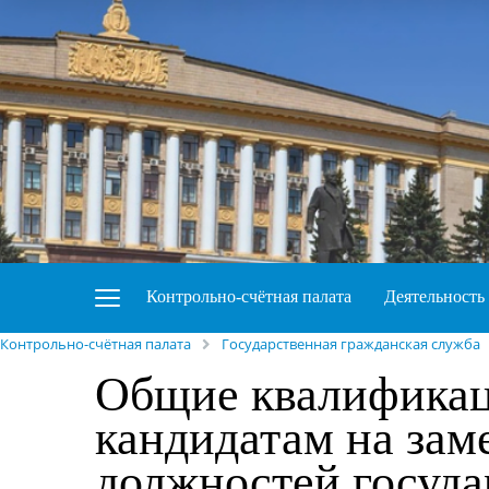
Контрольно-счётная палата
Деятельность
Контрольно-счётная палата
Государственная гражданская служба
Общие квалификац
кандидатам на за
должностей госуда