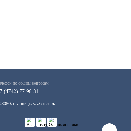
елефон по общим вопросам
7 (4742) 77-98-31
98050, г. Липецк, ул.Зегеля д.