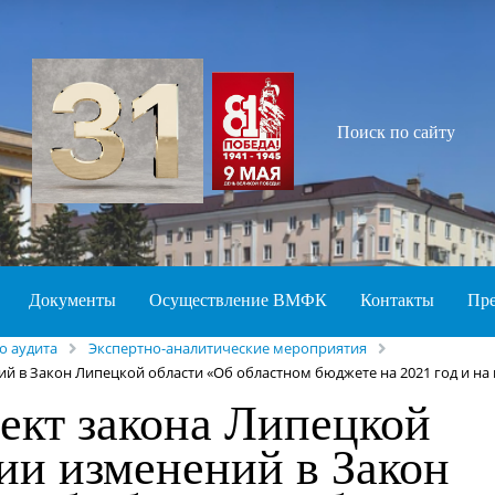
Поиск по сайту
Документы
Осуществление ВМФК
Контакты
Пре
о аудита
Экспертно-аналитические мероприятия
й в Закон Липецкой области «Об областном бюджете на 2021 год и на 
ект закона Липецкой
ии изменений в Закон